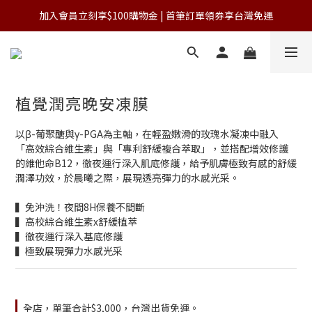
加入會員立刻享$100購物金 | 首筆訂單領券享台灣免運
加入會員立刻享$100購物金 | 首筆訂單領券享台灣免運
單筆滿NT$3,000 免運費(台灣)
加入會員立刻享$100購物金 | 首筆訂單領券享台灣免運
植覺潤亮晚安凍膜
以β-葡聚醣與γ-PGA為主軸，在輕盈嫩滑的玫瑰水凝凍中融入
「高效綜合維生素」與「專利舒緩複合萃取」，並搭配增效修護
的維他命B12，徹夜運行深入肌底修護，給予肌膚極致有感的舒緩
潤澤功效，於晨曦之際，展現透亮彈力的水感光采。
▍免沖洗！夜間8H保養不間斷
▍高校綜合維生素x舒緩植萃
▍徹夜運行深入基底修護
▍極致展現彈力水感光采
全店，單筆合計$3,000，台灣出貨免運。