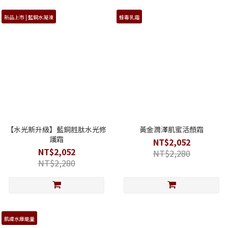
新品上市 | 藍銅水凝凍
蜂毒乳霜
【水光新升級】藍銅胜肽水光修
黃金潤澤肌蜜活顏霜
護霜
NT$2,052
NT$2,052
NT$2,280
NT$2,280
肌膚水庫能量