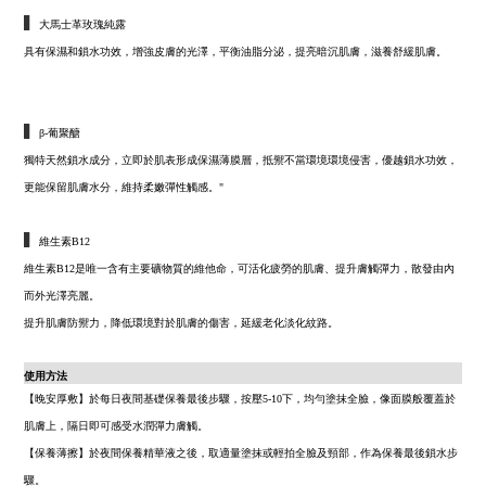
▍
大馬士革玫瑰純露
具有保濕和鎖水功效，增強皮膚的光澤，平衡油脂分泌，提亮暗沉肌膚，滋養舒緩肌膚。
▍
β-葡聚醣
獨特天然鎖水成分，立即於肌表形成保濕薄膜層，抵禦不當環境環境侵害，優越鎖水功效，
更能保留肌膚水分，維持柔嫩彈性觸感。"
▍
維生素B12
維生素B12是唯一含有主要礦物質的維他命，可活化疲勞的肌膚、提升膚觸彈力，散發由內
而外光澤亮麗。
提升肌膚防禦力，降低環境對於肌膚的傷害，延緩老化淡化紋路。
使用方法
【晚安厚敷】
於每日夜間基礎保養最後步驟，按壓5-10下，均勻塗抹全臉，像面膜般覆蓋於
肌膚上，隔日即可感受水潤彈力膚觸。
【保養薄擦】
於夜間保養精華液之後，取適量塗抹或輕拍全臉及頸部，作為保養最後鎖水步
驟。