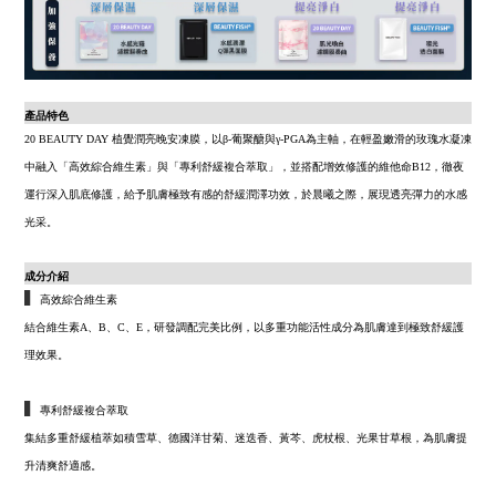
產品特色
20 BEAUTY DAY
植覺潤亮晚安凍膜，
以β-葡聚醣與γ-PGA為主軸，在輕盈嫩滑的玫瑰水凝凍
中融入「高效綜合維生素」與「專利舒緩複合萃取」，並搭配增效修護的維他命B12，徹夜
運行深入肌底修護，給予肌膚極致有感的舒緩潤澤功效，於晨曦之際，展現透亮彈力的水感
光采。
成分介紹
▍
高效綜合維生素
結合維生素A、B、C、E，研發調配完美比例，以多重功能活性成分為肌膚達到極致舒緩護
理效果。
▍
專利舒緩複合萃取
集結多重舒緩植萃如積雪草、德國洋甘菊、迷迭香、黃芩、虎杖根、光果甘草根，為肌膚提
升清爽舒適感。