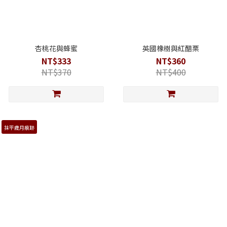
杏桃花與蜂蜜
英國橡樹與紅醋栗
NT$333
NT$360
NT$370
NT$400
抹平歲月痕跡