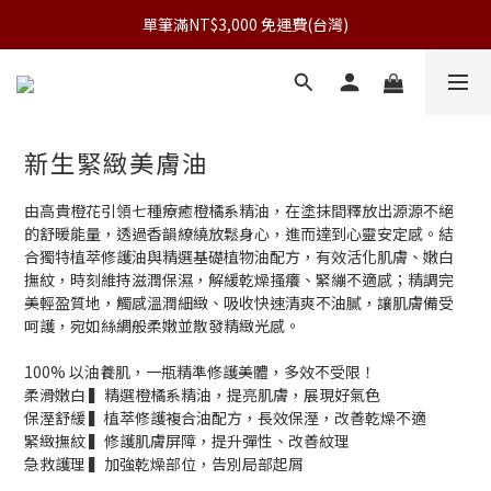
加入會員立刻享$100購物金 | 首筆訂單領券享台灣免運
單筆滿NT$3,000 免運費(台灣)
加入會員立刻享$100購物金 | 首筆訂單領券享台灣免運
新生緊緻美膚油
由高貴橙花引領七種療癒橙橘系精油，在塗抹間釋放出源源不絕
的舒暖能量，透過香韻繚繞放鬆身心，進而達到心靈安定感。結
合獨特植萃修護油與精選基礎植物油配方，有效活化肌膚、嫩白
撫紋，時刻維持滋潤保濕，解緩乾燥搔癢、緊繃不適感；精調完
美輕盈質地，觸感溫潤細緻、吸收快速清爽不油膩，讓肌膚備受
呵護，宛如絲綢般柔嫩並散發精緻光感。
100% 以油養肌，一瓶精準修護美體，多效不受限！
柔滑嫩白 ▍精選橙橘系精油，提亮肌膚，展現好氣色
保溼舒緩 ▍植萃修護複合油配方，長效保溼，改善乾燥不適
緊緻撫紋 ▍修護肌膚屏障，提升彈性、改善紋理
急救護理 ▍加強乾燥部位，告別局部起屑