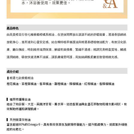
產品特色
由高貴橙花引領七種療癒橙橘系精油，在塗抹間釋放出源源不絕的舒暖能量，透過香韻繚繞
放鬆身心，進而達到心靈安定感。結合獨特植萃修護油與精選基礎植物油配方，有效活化肌
膚、嫩白撫紋，時刻維持滋潤保濕，解緩乾燥搔癢、緊繃不適感；精調完美輕盈質地，觸感
溫潤細緻、吸收快速清爽不油膩，讓肌膚備受呵護，宛如絲綢般柔嫩並散發精緻光感。
成分介紹
▍精選七款療癒精油
橙花精油、苦橙葉精油、香草精油、甜橙精油、檸檬精油、紅柑精油、香檸檬精油
▍植萃修護複合油
結合了向日葵、大豆、英國洋甘菊、薰衣草、迷迭香葉油與金盞花萃取物和維生素A和E，有
效幫助修護和調理肌膚。
▍天然微藻生物油
富含超過90%的Omega-9，具有長效保濕性及屏障修復能力，提升肌膚彈力，抵禦紫外線造
成的光老化。