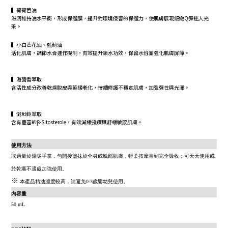
▍荷荷芭油
滋潤維持油水平衡，形成保護膜，提升對環境侵害的保護力，使肌膚展現細緻Q彈迷人光
采。
▍小白芒花油、藍薊油
活化肌膚，調節水合運作機制，有效提升鎖水功效，保留水份並強化肌膚屏障。
▍海茴香萃取
含活性成分改善乾燥脫皮與延緩老化，持續修護不穩定肌膚，加強彈性與光澤。
▍倒地鈴萃取
含有豐富的β-Sitosterole，有效減緩搔癢與舒緩敏感肌膚。
使用方法
取適量於溫暖手掌，勻開後塗抹於全身或臉部肌膚，輕柔按摩直到完全吸收；可天天使用或
於乾癢不適處加強使用。
※
本產品精油濃度較高，請避免0-3歲嬰幼兒使用。
內容量
50 mL